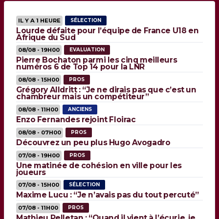
IL Y A 1 HEURE
SÉLECTION
Lourde défaite pour l’équipe de France U18 en
Afrique du Sud
08/08 - 19H00
EVALUATION
Pierre Bochaton parmi les cinq meilleurs
numéros 6 de Top 14 pour la LNR
08/08 - 15H00
PROS
Grégory Alldritt : “Je ne dirais pas que c’est un
chambreur mais un compétiteur”
08/08 - 11H00
ANCIENS
Enzo Fernandes rejoint Floirac
08/08 - 07H00
PROS
Découvrez un peu plus Hugo Avogadro
07/08 - 19H00
PROS
Une matinée de cohésion en ville pour les
joueurs
07/08 - 15H00
SÉLECTION
Maxime Lucu : “Je n’avais pas du tout percuté”
07/08 - 11H00
PROS
Mathieu Pelletan : “Quand il vient à l’écurie, je