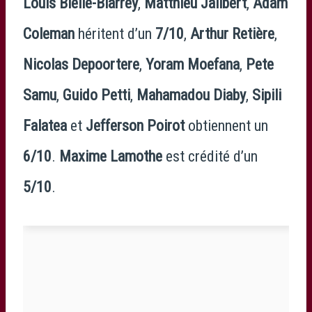
Louis Bielle-Biarrey
,
Matthieu Jalibert
,
Adam
Coleman
héritent d’un
7/10
,
Arthur Retière
,
Nicolas Depoortere
,
Yoram Moefana
,
Pete
Samu
,
Guido Petti
,
Mahamadou Diaby
,
Sipili
Falatea
et
Jefferson Poirot
obtiennent un
6/10
.
Maxime Lamothe
est crédité d’un
5/10
.