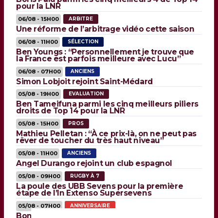
pour la LNR
06/08 - 15H00
ARBITRE
Une réforme de l’arbitrage vidéo cette saison
06/08 - 11H00
SÉLECTION
Ben Youngs : “Personnellement je trouve que
la France est parfois meilleure avec Lucu”
06/08 - 07H00
ANCIENS
Simon Lobjoit rejoint Saint-Médard
05/08 - 19H00
EVALUATION
Ben Tameifuna parmi les cinq meilleurs piliers
droits de Top 14 pour la LNR
05/08 - 15H00
PROS
Mathieu Pelletan : “À ce prix-là, on ne peut pas
rêver de toucher du très haut niveau”
05/08 - 11H00
ANCIENS
Angel Durango rejoint un club espagnol
05/08 - 09H00
RUGBY À 7
La poule des UBB Sevens pour la première
étape de l’In Extenso Supersevens
05/08 - 07H00
ANNIVERSAIRE
Bon anniversaire Jean-Luc du Preez !