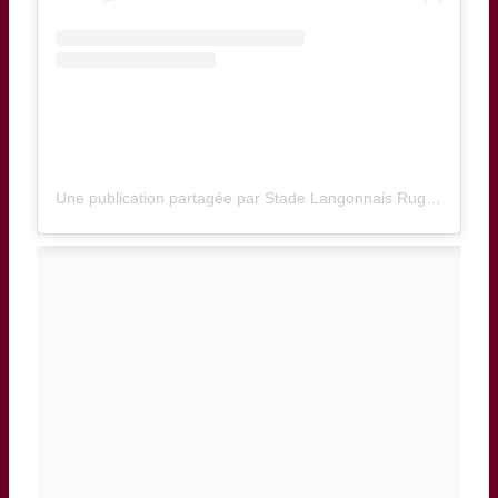
Une publication partagée par Stade Langonnais Rugby (@stadelangonnaisrugby)