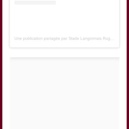
Une publication partagée par Stade Langonnais Rugby (@stadelangonnaisrugby)