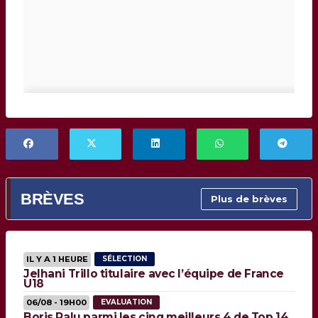
BRÈVES
Plus de brèves
IL Y A 1 HEURE
SÉLECTION
Jelhani Trillo titulaire avec l’équipe de France
U18
06/08 - 19H00
EVALUATION
Boris Palu parmi les cinq meilleurs 4 de Top 14