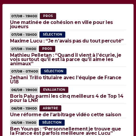
07/08 - 19H00
PROS
Une matinée de cohésion en ville pour les
joueurs
07/08 - 15H00
SÉLECTION
Maxime Lucu : “Je n’avais pas du tout percuté”
07/08 - 11H00
PROS
Mathieu Pelletan : “Quand il vient à l’écurie, je
vois surtout qu’il est là parce qu’il aime les
animaux”
07/08 - 07H00
SÉLECTION
Jelhani Trillo titulaire avec l’équipe de France
U18
06/08 - 19H00
EVALUATION
Boris Palu parmi les cinq meilleurs 4 de Top 14
pour la LNR
06/08 - 15H00
ARBITRE
Une réforme de l’arbitrage vidéo cette saison
06/08 - 11H00
SÉLECTION
Ben Youngs : “Personnellement je trouve que
la France est parfois meilleure avec Lucu”