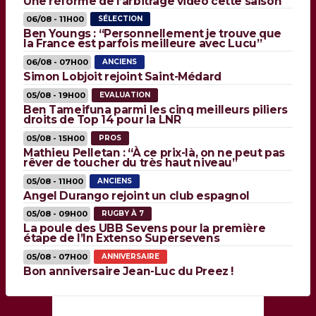
Une réforme de l’arbitrage vidéo cette saison
06/08 - 11H00
SÉLECTION
Ben Youngs : “Personnellement je trouve que
la France est parfois meilleure avec Lucu”
06/08 - 07H00
ANCIENS
Simon Lobjoit rejoint Saint-Médard
05/08 - 19H00
EVALUATION
Ben Tameifuna parmi les cinq meilleurs piliers
droits de Top 14 pour la LNR
05/08 - 15H00
PROS
Mathieu Pelletan : “À ce prix-là, on ne peut pas
rêver de toucher du très haut niveau”
05/08 - 11H00
ANCIENS
Angel Durango rejoint un club espagnol
05/08 - 09H00
RUGBY À 7
La poule des UBB Sevens pour la première
étape de l’In Extenso Supersevens
05/08 - 07H00
ANNIVERSAIRE
Bon anniversaire Jean-Luc du Preez !