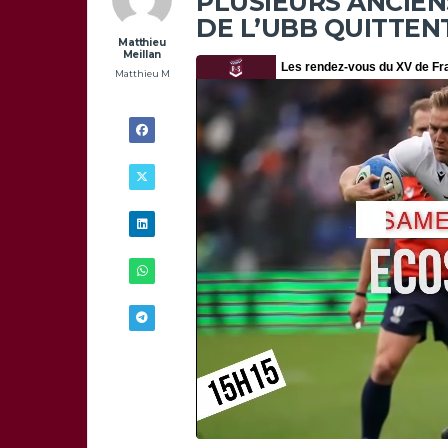
PLUSIEURS ANCIE
DE L’UBB QUITTEN
Matthieu
Meillan
Matthieu M
3/06 -
12H00