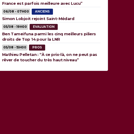
France est parfois meilleure avec Lucu”
06/08 - 07H00
ANCIENS
Simon Lobjoit rejoint Saint-Médard
05/08 - 19H00
EVALUATION
Ben Tameifuna parmi les cinq meilleurs piliers
droits de Top 14 pour la LNR
05/08 - 15H00
PROS
Mathieu Pelletan : “À ce prix-là, on ne peut pas
rêver de toucher du très haut niveau”