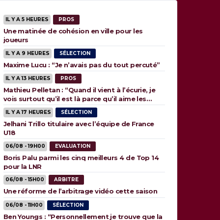
IL Y A 5 HEURES
PROS
Une matinée de cohésion en ville pour les
joueurs
IL Y A 9 HEURES
SÉLECTION
Maxime Lucu : “Je n’avais pas du tout percuté”
IL Y A 13 HEURES
PROS
Mathieu Pelletan : “Quand il vient à l’écurie, je
vois surtout qu’il est là parce qu’il aime les
animaux”
IL Y A 17 HEURES
SÉLECTION
Jelhani Trillo titulaire avec l’équipe de France
U18
06/08 - 19H00
EVALUATION
Boris Palu parmi les cinq meilleurs 4 de Top 14
pour la LNR
06/08 - 15H00
ARBITRE
Une réforme de l’arbitrage vidéo cette saison
06/08 - 11H00
SÉLECTION
Ben Youngs : “Personnellement je trouve que la