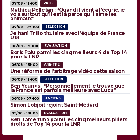
07/08 - 11H00
PROS
Mathieu Pelletan : “Quand il vient à l’écurie, je
vois surtout qu’il est là parce qu’il aime les
animaux”
07/08 - 07H00
SÉLECTION
Jelhani Trillo titulaire avec l’équipe de France
U18
06/08 - 19H00
EVALUATION
Boris Palu parmi les cinq meilleurs 4 de Top 14
pour la LNR
06/08 - 15H00
ARBITRE
Une réforme de l’arbitrage vidéo cette saison
06/08 - 11H00
SÉLECTION
Ben Youngs : “Personnellement je trouve que
la France est parfois meilleure avec Lucu”
06/08 - 07H00
ANCIENS
Simon Lobjoit rejoint Saint-Médard
05/08 - 19H00
EVALUATION
Ben Tameifuna parmi les cinq meilleurs piliers
droits de Top 14 pour la LNR