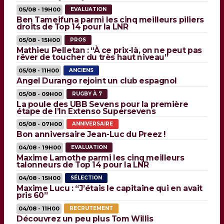
05/08 - 19H00
EVALUATION
Ben Tameifuna parmi les cinq meilleurs piliers
droits de Top 14 pour la LNR
05/08 - 15H00
PROS
Mathieu Pelletan : “À ce prix-là, on ne peut pas
rêver de toucher du très haut niveau”
05/08 - 11H00
ANCIENS
Angel Durango rejoint un club espagnol
05/08 - 09H00
RUGBY À 7
La poule des UBB Sevens pour la première
étape de l’In Extenso Supersevens
05/08 - 07H00
ANNIVERSAIRE
Bon anniversaire Jean-Luc du Preez !
04/08 - 19H00
EVALUATION
Maxime Lamothe parmi les cinq meilleurs
talonneurs de Top 14 pour la LNR
04/08 - 15H00
SÉLECTION
Maxime Lucu : “J’étais le capitaine qui en avait
pris 60”
04/08 - 11H00
RECRUTEMENT
Découvrez un peu plus Tom Willis