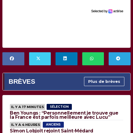
BRÈVES
Plus de brèves
IL Y A 17 MINUTES
SÉLECTION
Ben Youngs : “Personnellement je trouve que
la France est parfois meilleure avec Lucu”
IL Y A 4 HEURES
ANCIENS
Simon Lobjoit rejoint Saint-Médard