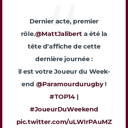
Dernier acte, premier
rôle.
@MattJalibert
a été la
tête d’affiche de cette
dernière journée :
il est votre Joueur du Week-
end
@Paramourdurugby
!
#TOP14
|
#JoueurDuWeekend
pic.twitter.com/uLWIrPAuMZ