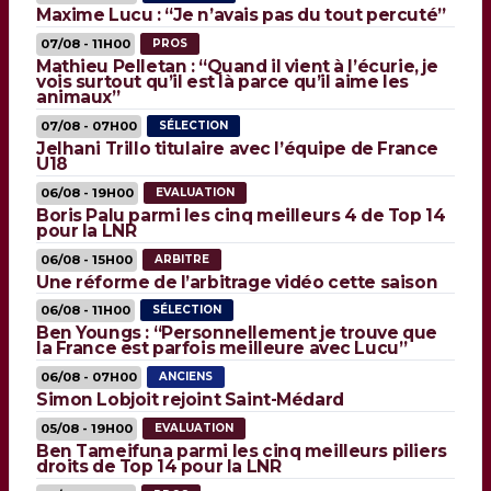
Maxime Lucu : “Je n’avais pas du tout percuté”
07/08 - 11H00
PROS
Mathieu Pelletan : “Quand il vient à l’écurie, je
vois surtout qu’il est là parce qu’il aime les
animaux”
07/08 - 07H00
SÉLECTION
Jelhani Trillo titulaire avec l’équipe de France
U18
06/08 - 19H00
EVALUATION
Boris Palu parmi les cinq meilleurs 4 de Top 14
pour la LNR
06/08 - 15H00
ARBITRE
Une réforme de l’arbitrage vidéo cette saison
06/08 - 11H00
SÉLECTION
Ben Youngs : “Personnellement je trouve que
la France est parfois meilleure avec Lucu”
06/08 - 07H00
ANCIENS
Simon Lobjoit rejoint Saint-Médard
05/08 - 19H00
EVALUATION
Ben Tameifuna parmi les cinq meilleurs piliers
droits de Top 14 pour la LNR