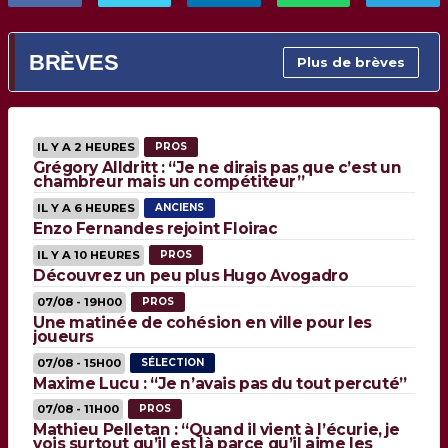
BRÈVES
Plus de brèves
IL Y A 2 HEURES
PROS
Grégory Alldritt : “Je ne dirais pas que c’est un
chambreur mais un compétiteur”
IL Y A 6 HEURES
ANCIENS
Enzo Fernandes rejoint Floirac
IL Y A 10 HEURES
PROS
Découvrez un peu plus Hugo Avogadro
07/08 - 19H00
PROS
Une matinée de cohésion en ville pour les
joueurs
07/08 - 15H00
SÉLECTION
Maxime Lucu : “Je n’avais pas du tout percuté”
07/08 - 11H00
PROS
Mathieu Pelletan : “Quand il vient à l’écurie, je
vois surtout qu’il est là parce qu’il aime les