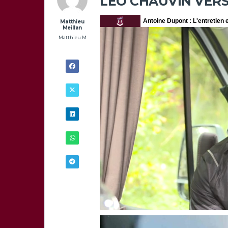
LÉO CHAUVIN VERS
Matthieu
Meillan
Matthieu M
14/06 -
18H00