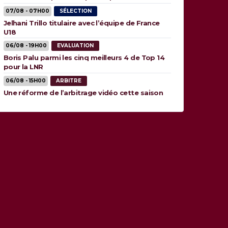
animaux”
07/08 - 07H00
SÉLECTION
Jelhani Trillo titulaire avec l’équipe de France
U18
06/08 - 19H00
EVALUATION
Boris Palu parmi les cinq meilleurs 4 de Top 14
pour la LNR
06/08 - 15H00
ARBITRE
Une réforme de l’arbitrage vidéo cette saison