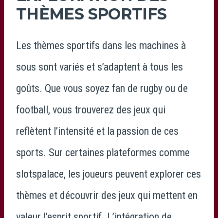
THÈMES SPORTIFS
Les thèmes sportifs dans les machines à
sous sont variés et s’adaptent à tous les
goûts. Que vous soyez fan de rugby ou de
football, vous trouverez des jeux qui
reflètent l’intensité et la passion de ces
sports. Sur certaines plateformes comme
slotspalace, les joueurs peuvent explorer ces
thèmes et découvrir des jeux qui mettent en
valeur l’esprit sportif. L’intégration de