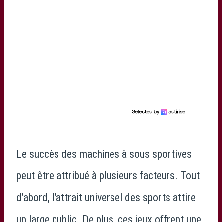
Le succès des machines à sous sportives
peut être attribué à plusieurs facteurs. Tout
d’abord, l’attrait universel des sports attire
un large public. De plus, ces jeux offrent une