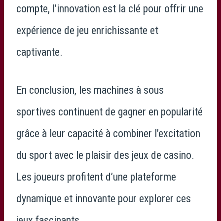
compte, l’innovation est la clé pour offrir une
expérience de jeu enrichissante et
captivante.
En conclusion, les machines à sous
sportives continuent de gagner en popularité
grâce à leur capacité à combiner l’excitation
du sport avec le plaisir des jeux de casino.
Les joueurs profitent d’une plateforme
dynamique et innovante pour explorer ces
jeux fascinants.