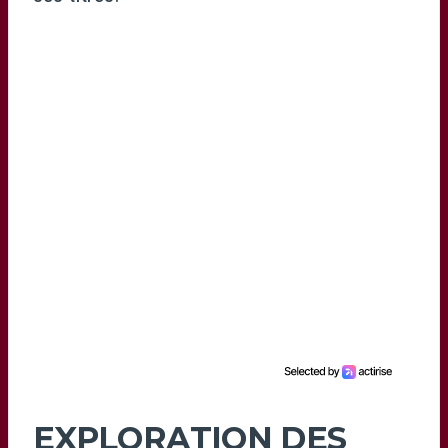
EXPLORATION DES