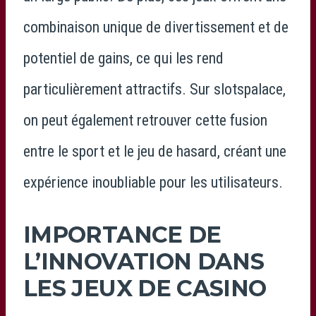
combinaison unique de divertissement et de
potentiel de gains, ce qui les rend
particulièrement attractifs. Sur slotspalace,
on peut également retrouver cette fusion
entre le sport et le jeu de hasard, créant une
expérience inoubliable pour les utilisateurs.
IMPORTANCE DE
L’INNOVATION DANS
LES JEUX DE CASINO