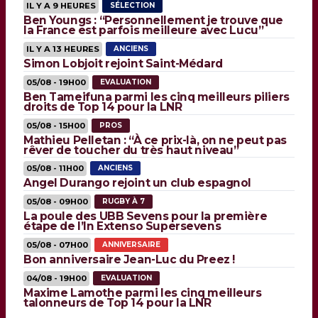
IL Y A 9 HEURES
SÉLECTION
Ben Youngs : “Personnellement je trouve que
la France est parfois meilleure avec Lucu”
IL Y A 13 HEURES
ANCIENS
Simon Lobjoit rejoint Saint-Médard
05/08 - 19H00
EVALUATION
Ben Tameifuna parmi les cinq meilleurs piliers
droits de Top 14 pour la LNR
05/08 - 15H00
PROS
Mathieu Pelletan : “À ce prix-là, on ne peut pas
rêver de toucher du très haut niveau”
05/08 - 11H00
ANCIENS
Angel Durango rejoint un club espagnol
05/08 - 09H00
RUGBY À 7
La poule des UBB Sevens pour la première
étape de l’In Extenso Supersevens
05/08 - 07H00
ANNIVERSAIRE
Bon anniversaire Jean-Luc du Preez !
04/08 - 19H00
EVALUATION
Maxime Lamothe parmi les cinq meilleurs
talonneurs de Top 14 pour la LNR