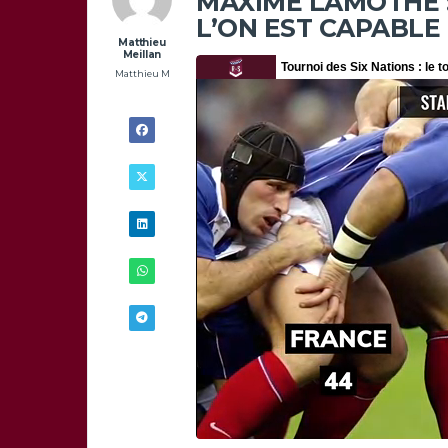
MAXIME LAMOTHE : 
L’ON EST CAPABLE 
Matthieu
Meillan
Matthieu M
21/06 -
9H30