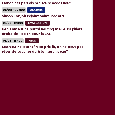
France est parfois meilleure avec Lucu”
06/08 - 07H00
ANCIENS
Simon Lobjoit rejoint Saint-Médard
05/08 - 19H00
EVALUATION
Ben Tameifuna parmi les cinq meilleurs piliers
droits de Top 14 pour la LNR
05/08 - 15H00
PROS
Mathieu Pelletan : “À ce prix-là, on ne peut pas
rêver de toucher du très haut niveau”