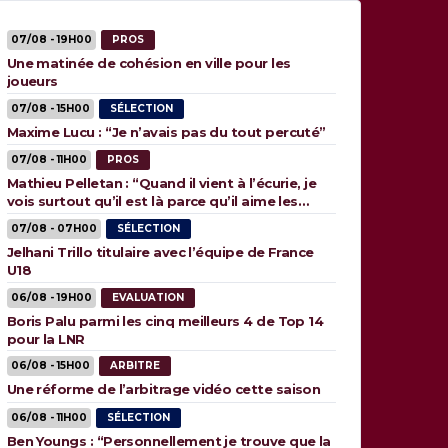
07/08 - 19H00
PROS
Une matinée de cohésion en ville pour les
joueurs
07/08 - 15H00
SÉLECTION
Maxime Lucu : “Je n’avais pas du tout percuté”
07/08 - 11H00
PROS
Mathieu Pelletan : “Quand il vient à l’écurie, je
vois surtout qu’il est là parce qu’il aime les
animaux”
07/08 - 07H00
SÉLECTION
Jelhani Trillo titulaire avec l’équipe de France
U18
06/08 - 19H00
EVALUATION
Boris Palu parmi les cinq meilleurs 4 de Top 14
pour la LNR
06/08 - 15H00
ARBITRE
Une réforme de l’arbitrage vidéo cette saison
06/08 - 11H00
SÉLECTION
Ben Youngs : “Personnellement je trouve que la