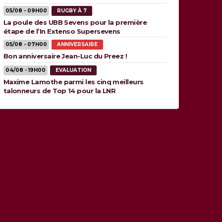
05/08 - 09H00
RUGBY À 7
La poule des UBB Sevens pour la première
étape de l’In Extenso Supersevens
05/08 - 07H00
ANNIVERSAIRE
Bon anniversaire Jean-Luc du Preez !
04/08 - 19H00
EVALUATION
Maxime Lamothe parmi les cinq meilleurs
talonneurs de Top 14 pour la LNR