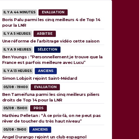
IL Y A 44 MINUTES
EVALUATION
Boris Palu parmi les cinq meilleurs 4 de Top 14
pour la LNR
IL Y A 5 HEURES
ARBITRE
Une réforme de l’arbitrage vidéo cette saison
IL Y A 9 HEURES
SÉLECTION
Ben Youngs : “Personnellement je trouve que la
France est parfois meilleure avec Lucu”
IL Y A 13 HEURES
ANCIENS
Simon Lobjoit rejoint Saint-Médard
05/08 - 19H00
EVALUATION
Ben Tameifuna parmi les cinq meilleurs piliers
droits de Top 14 pour la LNR
05/08 - 15H00
PROS
Mathieu Pelletan : “À ce prix-là, on ne peut pas
rêver de toucher du très haut niveau”
05/08 - 11H00
ANCIENS
Angel Durango rejoint un club espagnol