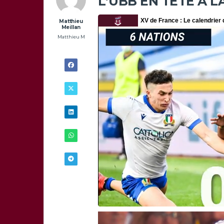
L’UBB EN TÊTE À L
Matthieu
Meillan
Matthieu M
21/06 -
21H58