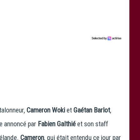
 talonneur,
Cameron Woki
et
Gaétan Barlot
,
pe annoncé par
Fabien Galthié
et son staff
Zélande.
Cameron
, qui était entendu ce jour par