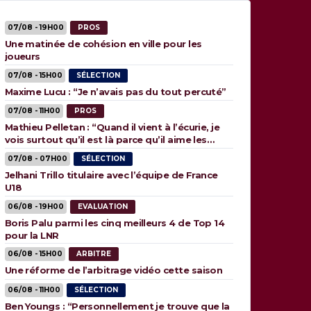
07/08 - 19H00
PROS
Une matinée de cohésion en ville pour les
joueurs
07/08 - 15H00
SÉLECTION
Maxime Lucu : “Je n’avais pas du tout percuté”
07/08 - 11H00
PROS
Mathieu Pelletan : “Quand il vient à l’écurie, je
vois surtout qu’il est là parce qu’il aime les
animaux”
07/08 - 07H00
SÉLECTION
Jelhani Trillo titulaire avec l’équipe de France
U18
06/08 - 19H00
EVALUATION
Boris Palu parmi les cinq meilleurs 4 de Top 14
pour la LNR
06/08 - 15H00
ARBITRE
Une réforme de l’arbitrage vidéo cette saison
06/08 - 11H00
SÉLECTION
Ben Youngs : “Personnellement je trouve que la