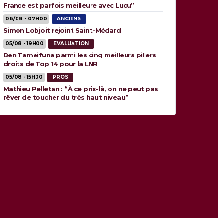
France est parfois meilleure avec Lucu”
06/08 - 07H00
ANCIENS
Simon Lobjoit rejoint Saint-Médard
05/08 - 19H00
EVALUATION
Ben Tameifuna parmi les cinq meilleurs piliers
droits de Top 14 pour la LNR
05/08 - 15H00
PROS
Mathieu Pelletan : “À ce prix-là, on ne peut pas
rêver de toucher du très haut niveau”