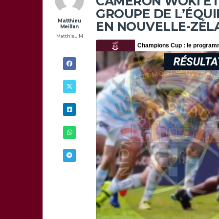
CAMERON WOKI ET
GROUPE DE L’ÉQUI
Matthieu
EN NOUVELLE-ZÉL
Meillan
Matthieu M
25/06 -
8H00