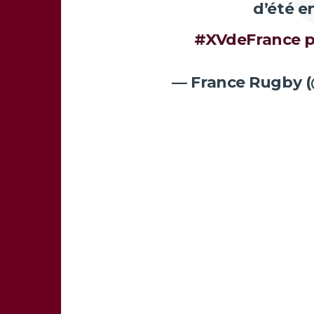
d’été e
#XVdeFrance
p
— France Rugby 