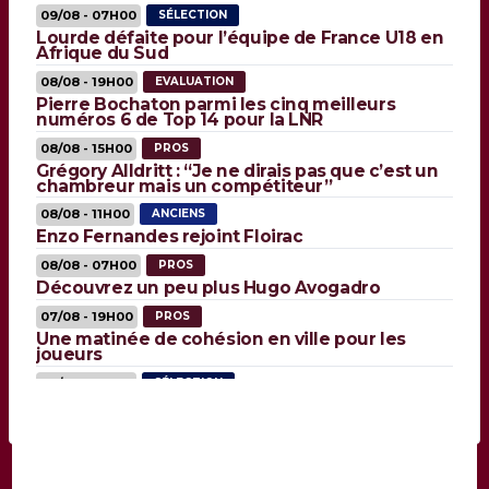
09/08 - 07H00
SÉLECTION
Lourde défaite pour l’équipe de France U18 en
Afrique du Sud
08/08 - 19H00
EVALUATION
Pierre Bochaton parmi les cinq meilleurs
numéros 6 de Top 14 pour la LNR
08/08 - 15H00
PROS
Grégory Alldritt : “Je ne dirais pas que c’est un
chambreur mais un compétiteur”
08/08 - 11H00
ANCIENS
Enzo Fernandes rejoint Floirac
08/08 - 07H00
PROS
Découvrez un peu plus Hugo Avogadro
07/08 - 19H00
PROS
Une matinée de cohésion en ville pour les
joueurs
07/08 - 15H00
SÉLECTION
Maxime Lucu : “Je n’avais pas du tout percuté”