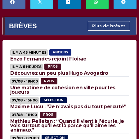
BRÈVES
Plus de brèves
IL Y A 45 MINUTES
ANCIENS
Enzo Fernandes rejoint Floirac
IL Y A 5 HEURES
PROS
Découvrez un peu plus Hugo Avogadro
07/08 - 19H00
PROS
Une matinée de cohésion en ville pour les
joueurs
07/08 - 15H00
SÉLECTION
Maxime Lucu : “Je n’avais pas du tout percuté”
07/08 - 11H00
PROS
Mathieu Pelletan : “Quand il vient à l’écurie, je
vois surtout qu’il est là parce qu’il aime les
animaux”
07/08 - 07H00
SÉLECTION