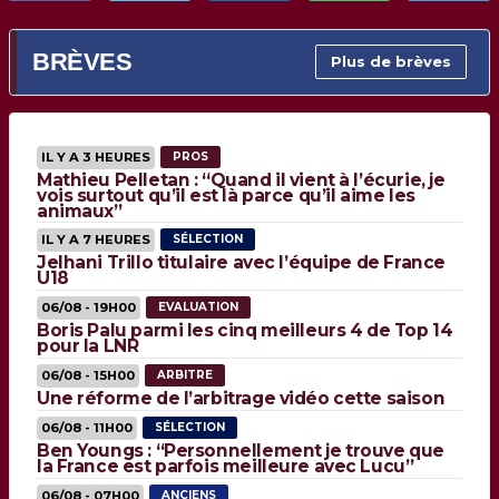
BRÈVES
Plus de brèves
IL Y A 3 HEURES
PROS
Mathieu Pelletan : “Quand il vient à l’écurie, je
vois surtout qu’il est là parce qu’il aime les
animaux”
IL Y A 7 HEURES
SÉLECTION
Jelhani Trillo titulaire avec l’équipe de France
U18
06/08 - 19H00
EVALUATION
Boris Palu parmi les cinq meilleurs 4 de Top 14
pour la LNR
06/08 - 15H00
ARBITRE
Une réforme de l’arbitrage vidéo cette saison
06/08 - 11H00
SÉLECTION
Ben Youngs : “Personnellement je trouve que
la France est parfois meilleure avec Lucu”
06/08 - 07H00
ANCIENS