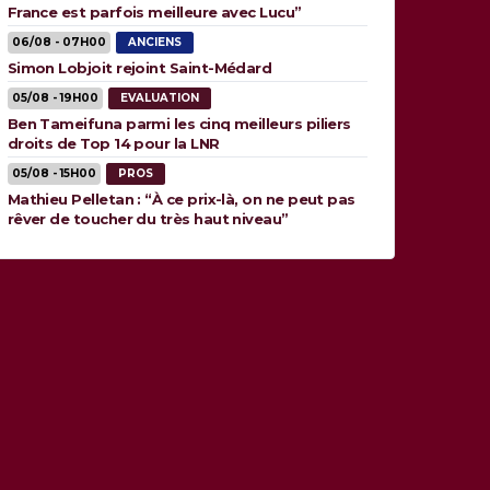
France est parfois meilleure avec Lucu”
06/08 - 07H00
ANCIENS
Simon Lobjoit rejoint Saint-Médard
05/08 - 19H00
EVALUATION
Ben Tameifuna parmi les cinq meilleurs piliers
droits de Top 14 pour la LNR
05/08 - 15H00
PROS
Mathieu Pelletan : “À ce prix-là, on ne peut pas
rêver de toucher du très haut niveau”