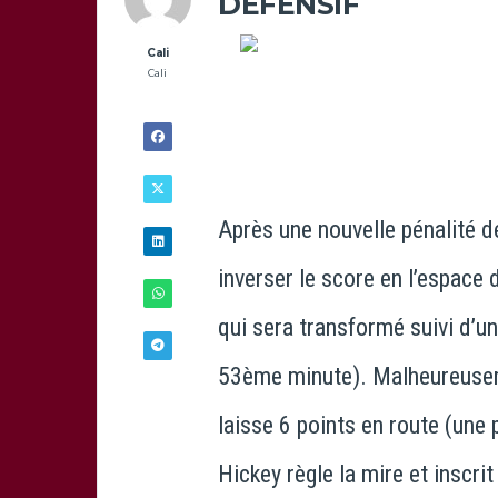
DÉFENSIF
Cali
Cali
Après une nouvelle pénalité de
inverser le score en l’espace
qui sera transformé suivi d’u
53ème minute). Malheureusem
21/05 -
laisse 6 points en route (une 
18H32
Hickey règle la mire et inscri