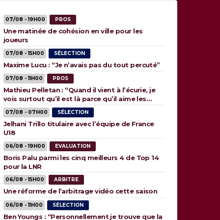
07/08 - 19H00
PROS
Une matinée de cohésion en ville pour les
joueurs
07/08 - 15H00
SÉLECTION
Maxime Lucu : “Je n’avais pas du tout percuté”
07/08 - 11H00
PROS
Mathieu Pelletan : “Quand il vient à l’écurie, je
vois surtout qu’il est là parce qu’il aime les
animaux”
07/08 - 07H00
SÉLECTION
Jelhani Trillo titulaire avec l’équipe de France
U18
06/08 - 19H00
EVALUATION
Boris Palu parmi les cinq meilleurs 4 de Top 14
pour la LNR
06/08 - 15H00
ARBITRE
Une réforme de l’arbitrage vidéo cette saison
06/08 - 11H00
SÉLECTION
Ben Youngs : “Personnellement je trouve que la