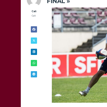
FINAL »
Cali
Cali
21/05 -
21H09