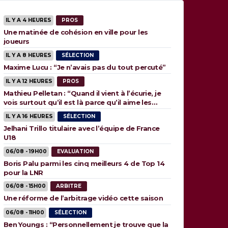
IL Y A 4 HEURES
PROS
Une matinée de cohésion en ville pour les
joueurs
IL Y A 8 HEURES
SÉLECTION
Maxime Lucu : “Je n’avais pas du tout percuté”
IL Y A 12 HEURES
PROS
Mathieu Pelletan : “Quand il vient à l’écurie, je
vois surtout qu’il est là parce qu’il aime les
animaux”
IL Y A 16 HEURES
SÉLECTION
Jelhani Trillo titulaire avec l’équipe de France
U18
06/08 - 19H00
EVALUATION
Boris Palu parmi les cinq meilleurs 4 de Top 14
pour la LNR
06/08 - 15H00
ARBITRE
Une réforme de l’arbitrage vidéo cette saison
06/08 - 11H00
SÉLECTION
Ben Youngs : “Personnellement je trouve que la