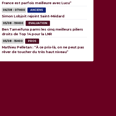
France est parfois meilleure avec Lucu”
06/08 - 07H00
ANCIENS
Simon Lobjoit rejoint Saint-Médard
05/08 - 19H00
EVALUATION
Ben Tameifuna parmi les cinq meilleurs piliers
droits de Top 14 pour la LNR
05/08 - 15H00
PROS
Mathieu Pelletan : “À ce prix-là, on ne peut pas
rêver de toucher du très haut niveau”