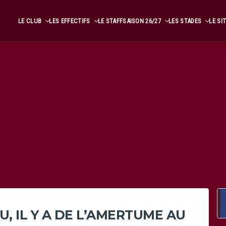
LE CLUB
LES EFFECTIFS
LE STAFF
SAISON 26/27
LES STADES
LE SI
RU, IL Y A DE L’AMERTUME AU