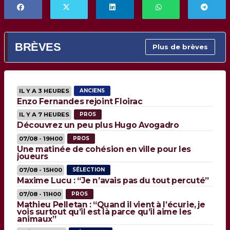
BRÈVES
Plus de brèves
IL Y A 3 HEURES
ANCIENS
Enzo Fernandes rejoint Floirac
IL Y A 7 HEURES
PROS
Découvrez un peu plus Hugo Avogadro
07/08 - 19H00
PROS
Une matinée de cohésion en ville pour les
joueurs
07/08 - 15H00
SÉLECTION
Maxime Lucu : “Je n’avais pas du tout percuté”
07/08 - 11H00
PROS
Mathieu Pelletan : “Quand il vient à l’écurie, je
vois surtout qu’il est là parce qu’il aime les
animaux”