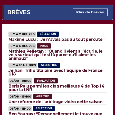
BRÈVES
Plus de brèves
IL Y A 2 HEURES
SÉLECTION
Maxime Lucu : “Je n’avais pas du tout percuté”
IL Y A 6 HEURES
PROS
Mathieu Pelletan : “Quand il vient à l’écurie, je
vois surtout qu’il est là parce qu’il aime les
animaux”
IL Y A 10 HEURES
SÉLECTION
Jelhani Trillo titulaire avec l’équipe de France
U18
06/08 - 19H00
EVALUATION
Boris Palu parmi les cinq meilleurs 4 de Top 14
pour la LNR
06/08 - 15H00
ARBITRE
Une réforme de l’arbitrage vidéo cette saison
06/08 - 11H00
SÉLECTION
Ben Youngs : “Personnellement je trouve que