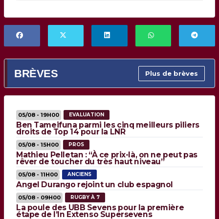
BRÈVES
Plus de brèves
05/08 - 19H00
EVALUATION
Ben Tameifuna parmi les cinq meilleurs piliers
droits de Top 14 pour la LNR
05/08 - 15H00
PROS
Mathieu Pelletan : “À ce prix-là, on ne peut pas
rêver de toucher du très haut niveau”
05/08 - 11H00
ANCIENS
Angel Durango rejoint un club espagnol
05/08 - 09H00
RUGBY À 7
La poule des UBB Sevens pour la première
étape de l’In Extenso Supersevens