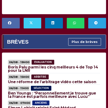
BRÈVES
Plus de brèves
06/08 - 19H00
EVALUATION
Boris Palu parmi les cinq meilleurs 4 de Top 14
pour la LNR
06/08 - 15H00
ARBITRE
Une réforme de l’arbitrage vidéo cette saison
06/08 - 11H00
SÉLECTION
Ben Youngs : “Personnellement je trouve que
la France est parfois meilleure avec Lucu”
06/08 - 07H00
ANCIENS
Simon Lobjoit rejoint Saint-Médard