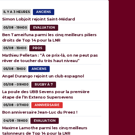
IL Y A 3 HEURES
ANCIENS
Simon Lobjoit rejoint Saint-Médard
05/08 - 19H00
EVALUATION
Ben Tameifuna parmi les cinq meilleurs piliers
droits de Top 14 pour la LNR
05/08 - 15H00
PROS
Mathieu Pelletan : “À ce prix-là, on ne peut pas
rêver de toucher du très haut niveau”
05/08 - 11H00
ANCIENS
Angel Durango rejoint un club espagnol
05/08 - 09H00
RUGBY À 7
La poule des UBB Sevens pour la première
étape de l’In Extenso Supersevens
05/08 - 07H00
ANNIVERSAIRE
Bon anniversaire Jean-Luc du Preez !
04/08 - 19H00
EVALUATION
Maxime Lamothe parmi les cinq meilleurs
talonneurs de Top 14 pour la LNR