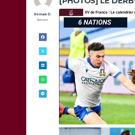
[PHOTOS] LE DERB
Romain D.
Romain
6/02 -
19H57