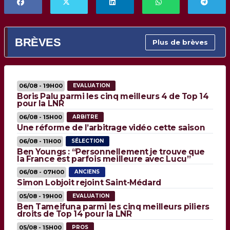
BRÈVES
Plus de brèves
06/08 - 19H00
EVALUATION
Boris Palu parmi les cinq meilleurs 4 de Top 14
pour la LNR
06/08 - 15H00
ARBITRE
Une réforme de l’arbitrage vidéo cette saison
06/08 - 11H00
SÉLECTION
Ben Youngs : “Personnellement je trouve que
la France est parfois meilleure avec Lucu”
06/08 - 07H00
ANCIENS
Simon Lobjoit rejoint Saint-Médard
05/08 - 19H00
EVALUATION
Ben Tameifuna parmi les cinq meilleurs piliers
droits de Top 14 pour la LNR
05/08 - 15H00
PROS