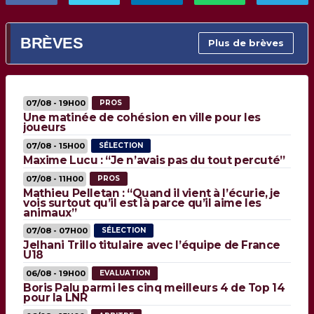
BRÈVES
Plus de brèves
07/08 - 19H00
PROS
Une matinée de cohésion en ville pour les
joueurs
07/08 - 15H00
SÉLECTION
Maxime Lucu : “Je n’avais pas du tout percuté”
07/08 - 11H00
PROS
Mathieu Pelletan : “Quand il vient à l’écurie, je
vois surtout qu’il est là parce qu’il aime les
animaux”
07/08 - 07H00
SÉLECTION
Jelhani Trillo titulaire avec l’équipe de France
U18
06/08 - 19H00
EVALUATION
Boris Palu parmi les cinq meilleurs 4 de Top 14
pour la LNR