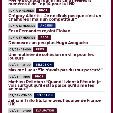
Pierre Bochaton parmi les cinq meilleurs
numéros 6 de Top 14 pour la LNR
IL Y A 9 HEURES
PROS
Grégory Alldritt : “Je ne dirais pas que c’est un
chambreur mais un compétiteur”
IL Y A 13 HEURES
ANCIENS
Enzo Fernandes rejoint Floirac
IL Y A 17 HEURES
PROS
Découvrez un peu plus Hugo Avogadro
07/08 - 19H00
PROS
Une matinée de cohésion en ville pour les
joueurs
07/08 - 15H00
SÉLECTION
Maxime Lucu : “Je n’avais pas du tout percuté”
07/08 - 11H00
PROS
Mathieu Pelletan : “Quand il vient à l’écurie, je
vois surtout qu’il est là parce qu’il aime les
animaux”
07/08 - 07H00
SÉLECTION
Jelhani Trillo titulaire avec l’équipe de France
U18
06/08 - 19H00
EVALUATION